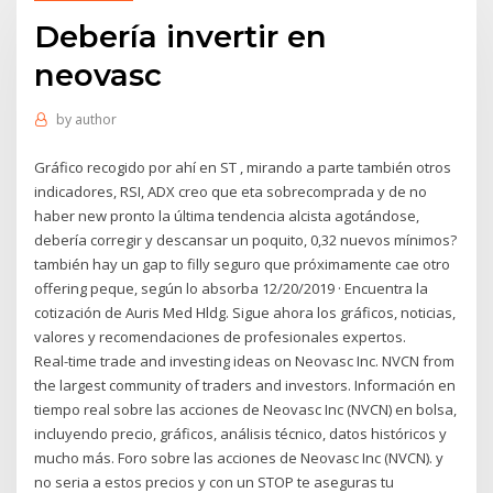
Debería invertir en
neovasc
by
author
Gráfico recogido por ahí en ST , mirando a parte también otros
indicadores, RSI, ADX creo que eta sobrecomprada y de no
haber new pronto la última tendencia alcista agotándose,
debería corregir y descansar un poquito, 0,32 nuevos mínimos?
también hay un gap to filly seguro que próximamente cae otro
offering peque, según lo absorba 12/20/2019 · Encuentra la
cotización de Auris Med Hldg. Sigue ahora los gráficos, noticias,
valores y recomendaciones de profesionales expertos.
Real-time trade and investing ideas on Neovasc Inc. NVCN from
the largest community of traders and investors. Información en
tiempo real sobre las acciones de Neovasc Inc (NVCN) en bolsa,
incluyendo precio, gráficos, análisis técnico, datos históricos y
mucho más. Foro sobre las acciones de Neovasc Inc (NVCN). y
no seria a estos precios y con un STOP te aseguras tu