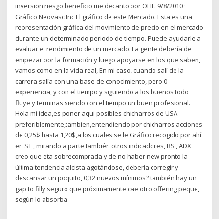
inversion riesgo beneficio me decanto por OHL. 9/8/2010 ·
Gráfico Neovasc Inc El gráfico de este Mercado. Esta es una
representación gráfica del movimiento de precio en el mercado
durante un determinado periodo de tiempo. Puede ayudarle a
evaluar el rendimiento de un mercado. La gente debería de
empezar por la formación y luego apoyarse en los que saben,
vamos como en la vida real, En mi caso, cuando salí de la
carrera salía con una base de conocimiento, pero 0
experiencia, y con el tiempo y siguiendo a los buenos todo
fluye y terminas siendo con el tiempo un buen profesional.
Hola mi idea,es poner aqui posibles chicharros de USA
preferiblemente,tambien,entendiendo por chicharros acciones
de 0,25$ hasta 1,20$,a los cuales se le Gráfico recogido por ahí
en ST , mirando a parte también otros indicadores, RSI, ADX
creo que eta sobrecomprada y de no haber new pronto la
última tendencia alcista agotándose, debería corregir y
descansar un poquito, 0,32 nuevos mínimos? también hay un
gap to filly seguro que próximamente cae otro offering peque,
según lo absorba