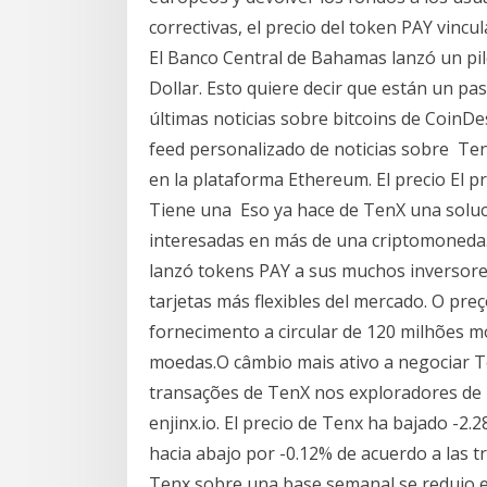
correctivas, el precio del token PAY vincu
El Banco Central de Bahamas lanzó un pil
Dollar. Esto quiere decir que están un pa
últimas noticias sobre bitcoins de CoinD
feed personalizado de noticias sobre Te
en la plataforma Ethereum. El precio El pr
Tiene una Eso ya hace de TenX una soluci
interesadas en más de una criptomoneda
lanzó tokens PAY a sus muchos inversores
tarjetas más flexibles del mercado. O p
fornecimento a circular de 120 milhões
moedas.O câmbio mais ativo a negociar T
transações de TenX nos exploradores de b
enjinx.io. El precio de Tenx ha bajado -2.
hacia abajo por -0.12% de acuerdo a las t
Tenx sobre una base semanal se redujo e