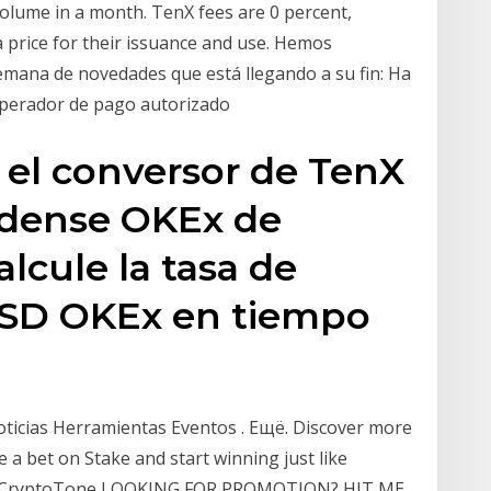
 volume in a month. TenX fees are 0 percent,
a price for their issuance and use. Hemos
mana de novedades que está llegando a su fin: Ha
- operador de pago autorizado
ce el conversor de TenX
idense OKEx de
lcule la tasa de
USD OKEx en tiempo
ticias Herramientas Eventos . Ещё. Discover more
e a bet on Stake and start winning just like
ode=CryptoTone LOOKING FOR PROMOTION? HIT ME