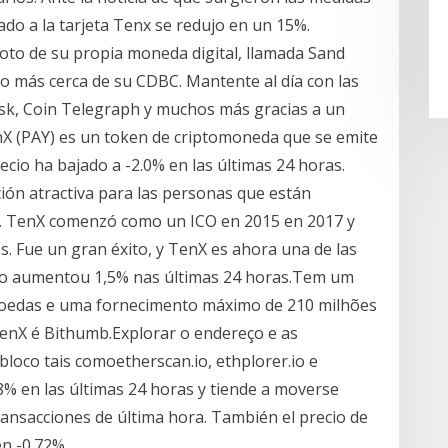
lado a la tarjeta Tenx se redujo en un 15%.
oto de su propia moneda digital, llamada Sand
so más cerca de su CDBC. Mantente al día con las
esk, Coin Telegraph y muchos más gracias a un
nX (PAY) es un token de criptomoneda que se emite
ecio ha bajado a -2.0% en las últimas 24 horas.
ón atractiva para las personas que están
. TenX comenzó como un ICO en 2015 en 2017 y
. Fue un gran éxito, y TenX es ahora una de las
reço aumentou 1,5% nas últimas 24 horas.Tem um
 moedas e uma fornecimento máximo de 210 milhões
enX é Bithumb.Explorar o endereço e as
loco tais comoetherscan.io, ethplorer.io e
28% en las últimas 24 horas y tiende a moverse
ransacciones de última hora. También el precio de
n -0.72%.